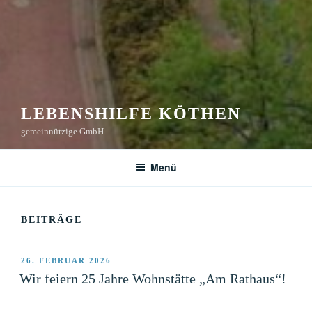
LEBENSHILFE KÖTHEN
gemeinnützige GmbH
Menü
BEITRÄGE
VERÖFFENTLICHT
26. FEBRUAR 2026
AM
Wir feiern 25 Jahre Wohnstätte „Am Rathaus“!